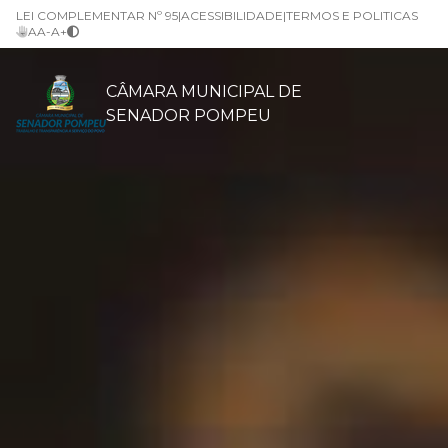
LEI COMPLEMENTAR Nº 95
|
ACESSIBILIDADE
|
TERMOS E POLITICAS
A
A-
A+
CÂMARA MUNICIPAL DE
SENADOR POMPEU