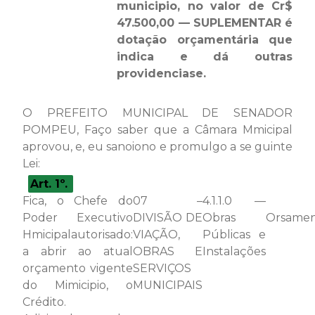
municipio, no valor de Cr$
47.500,00 — SUPLEMENTAR é
dotação orçamentária que
indica e dá outras
providenciase.
O PREFEITO MUNICIPAL DE SENADOR
POMPEU, Faço saber que a Câmara Mmicipal
aprovou, e, eu sanoiono e promulgo a se guinte
Lei:
Art. 1º.
Fica, o Chefe do
07 –
4.1.1.0 —
D
Poder Executivo
DIVISÃO DE
Obras
Orsamentárias
Hmicipalautorisado:
VIAÇÃO,
Públicas e
a abrir ao atual
OBRAS E
Instalações
orçamento vigente
SERVIÇOS
do Mimicipio, o
MUNICIPAIS
Crédito.