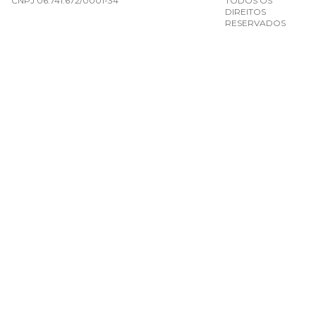
CNPJ 06.741.672/0001-34
TODOS OS
DIREITOS
RESERVADOS