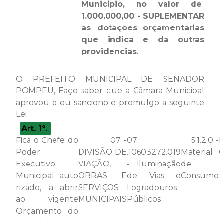
Municipio, no valor de
1.000.000,00 - SUPLEMENTAR
as dotações orçamentarias
que indica e da outras
providencias.
O PREFEITO MUNICIPAL DE SENADOR
POMPEU, Faço saber que a Câmara Municipal
aprovou e eu sanciono e promulgo a seguinte
Lei :
Art. 1º.
Fica o Chefe do
07 -
07
5.1.2.0 -
Poder
DIVISÃO DE
.10603272.019
Material
Executivo
VIAÇÃO,
- Iluminação
de
Municipal, auto
OBRAS E
de Vias e
Consumo
rizado, a abrir
SERVIÇOS
Logradouros
ao vigente
MUNICIPAIS
Públicos
Orçamento do