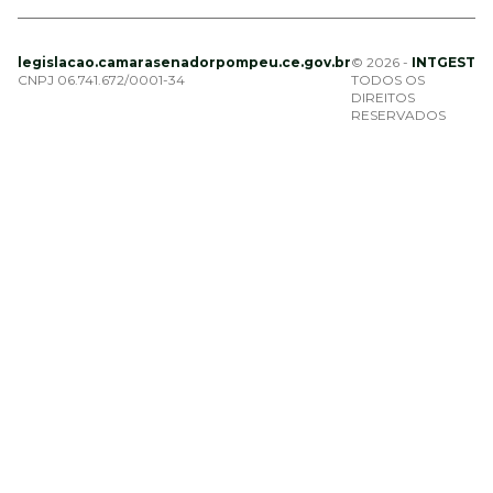
legislacao.camarasenadorpompeu.ce.gov.br
© 2026 -
INTGEST
CNPJ 06.741.672/0001-34
TODOS OS
DIREITOS
RESERVADOS