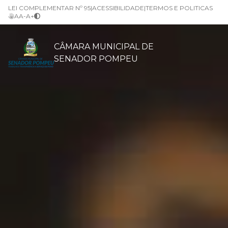
LEI COMPLEMENTAR Nº 95
|
ACESSIBILIDADE
|
TERMOS E POLITICAS
A
A-
A+
CÂMARA MUNICIPAL DE
SENADOR POMPEU