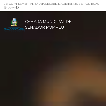
LEI COMPLEMENTAR Nº 95
|
ACESSIBILIDADE
|
TERMOS E POLITICAS
A
A-
A+
CÂMARA MUNICIPAL DE
SENADOR POMPEU